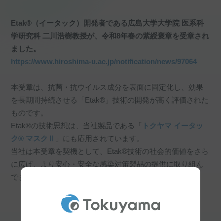
Etak®（イータック）開発者である広島大学大学院 医系科
学研究科 二川浩樹教授が、令和8年春の紫綬褒章を受章され
ました。
https://www.hiroshima-u.ac.jp/notification/news/97064
本受章は、抗菌・抗ウイルス成分を表面に固定化し、効果
を長期間持続させる「Etak®」技術の開発が高く評価された
ものです。
Etak®の技術思想は、当社製品である「
トクヤマ イータッ
ク® マスクⅡ
」にも応用されています。
当社は本受章を契機として、Etak®技術の社会的価値をさら
に広げ、より安心・安全な感染対策製品の提供に取り組ん
でまいります。