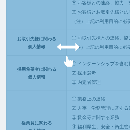
⑤
お客様との連絡、協力、
⑥
お客様とお取引先様との
（注）上記の利用目的に必
①
お取引先様との連絡、協
お取引先様に関わる
個人情報
（注）上記の利用目的に必
①
インターンシップを含む
採用希望者に関わる
②
採用選考
個人情報
③
内定者管理
①
業務上の連絡
②
人事・労務管理に関する
③
賃金等に関する業務
従業員に関わる
④
福利厚生、安全・衛生管