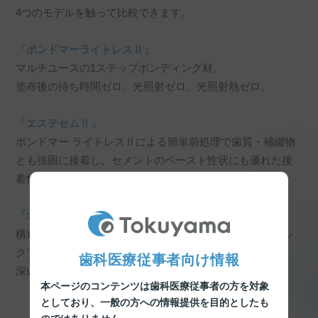
4つのモデルを触って比較できます。
「ボンドマーライトレスⅡ」
マルチユースの1ステップボンディング材。
塗布後の待ち時間ゼロ、光照射ゼロ、光照射熱ゼロ。
「エステセムⅡ」
ボンドマー ライトレスⅡによる簡単前処理で歯質・補綴物
とも強固に接着し、セメントのペースト性状にも優れた接
着性レジンセメント。
「オムニクロマフローバルク」
構造色で幅広い色調適合性を実現したオムニクロマのバル
クフィルタイプ。
歯科医療従事者向け情報
深い窩洞にも一括充填が可能。
本ページのコンテンツは歯科医療従事者の方を対象
としており、
一般の方への情報提供を目的としたも