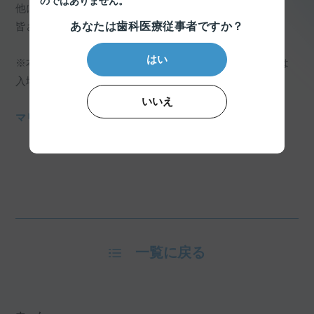
のではありません。
他にも多数展示します。
皆さまのご来場を心からお待ちしております。
あなたは歯科医療従事者ですか？
はい
※本展示会は歯科医療関係者向け展示会です。一般の方は
入場できません。
いいえ
マリンメッセ福岡 A館 アクセスはこちら
一覧に戻る