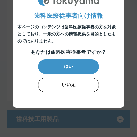
セメント・接着材
歯科医療従事者向け情報
リベース・リライニング材
本ページのコンテンツは歯科医療従事者の方を対象
即時重合レジン
としており、
一般の方への情報提供を目的としたも
のではありません。
印象材
あなたは歯科医療従事者ですか？
知覚過敏抑制材料
はい
予防・衛生用品
いいえ
筆・ブラシ・練和紙・混和皿
歯科技工用製品