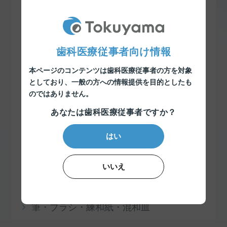
ボンディング材
コア材料
歯科医療従事者向け情報
セメント・接着材
本ページのコンテンツは歯科医療従事者の方を対象
リベース・リライニング材
としており、
一般の方への情報提供を目的としたも
のではありません。
即時重合レジン
あなたは歯科医療従事者ですか？
印象材
はい
知覚過敏抑制材料
いいえ
予防・衛生用品
筆・ブラシ・練和紙・混和皿