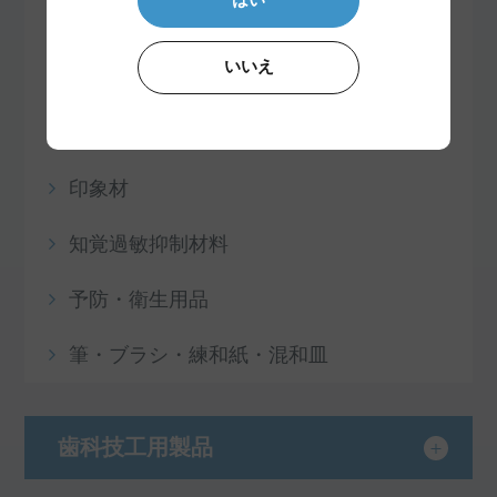
セメント・接着材
いいえ
リベース・リライニング材
即時重合レジン
印象材
知覚過敏抑制材料
予防・衛生用品
筆・ブラシ・練和紙・混和皿
歯科技工用製品