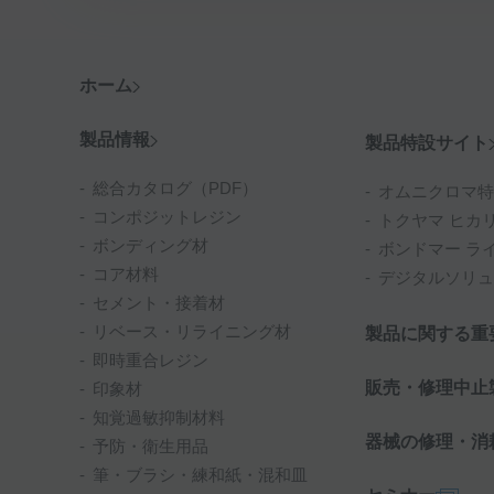
ホーム
製品情報
製品特設サイト
総合カタログ（PDF）
オムニクロマ特
コンポジットレジン
トクヤマ ヒカ
ボンディング材
ボンドマー ラ
コア材料
デジタルソリュ
セメント・接着材
リベース・リライニング材
製品に関する重
即時重合レジン
販売・修理中止
印象材
知覚過敏抑制材料
器械の修理・消
予防・衛生用品
筆・ブラシ・練和紙・混和皿