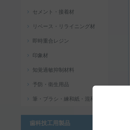
セメント・接着材
リベース・リライニング材
即時重合レジン
印象材
知覚過敏抑制材料
予防・衛生用品
筆・ブラシ・練和紙・混和皿
歯科技工用製品