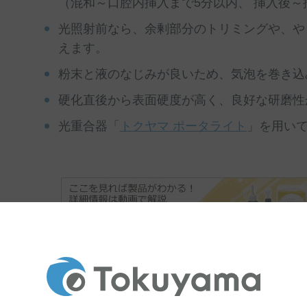
（混和～口腔内挿入まで5分以内、 挿入後～
光照射前なら、余剰部分のトリミングや、や
えます。
粉末と液のなじみが良いため、気泡を巻き込
硬化直後から表面硬度が高く、良好な研磨性
光重合器「
トクヤマ ポータライト
」を用い
特設コンテンツはこちら