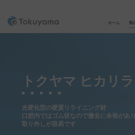
ホーム
製
トクヤマ ヒカリ
光硬化型の硬質リライニング材
口腔内ではゴム状なので撤去に余裕があ
取り外しが容易です